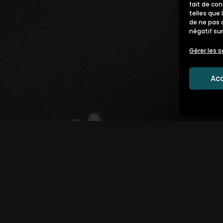
fait de co
telles que 
de ne pas 
négatif sur
Gérer les s
Ac